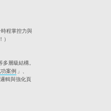
提升時程掌控力與
！）
等多層級結構。
成功案例
」、
邏輯與強化頁