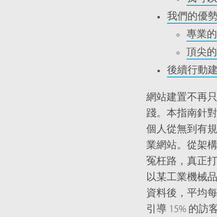
我們的優
專業的
頂尖的
後續行動
網站建置不再
踐。本指南針
個人從無到有規
業網站。從架
冤枉路，真正
以某工業機械品
資料後，平均每月
引導 15% 