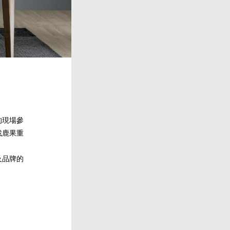
的現場參
找鹿果重
及品牌的