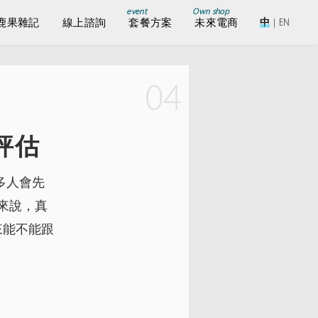
event
Own shop
鹿果雜記
線上諮詢
套餐方案
未來電商
中
|
EN
04
評估
多人會先
網來說，真
來能不能跟